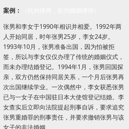
案例：
（杭州律师，杭州婚姻律师）
张男和李女于
1990
年相识并相爱。
1992
年两
人开始同居，时年张男
25
岁，李女
24
岁。
1993
年
10
月，张男准备出国，因为怕被拒
签，所以与李女仅仅办理了传统的婚姻仪式，
而未办理结婚登记。
1994
年
1
月，张男回国探
亲，双方仍然保持同居关系，一个月后张男再
次出国继续学业。一次偶然中，李女获悉张男
已与一女子在中国驻日本大使馆登记结婚。李
女查实后立即向法院提起刑事自诉，要求追究
张男重婚罪的刑事责任，并要求撤销张男与该
女子的非法婚姻。